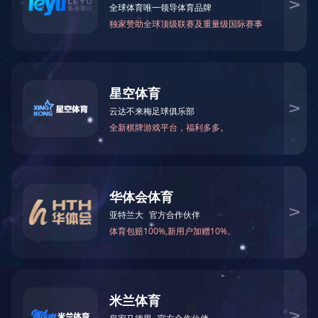
得开特冷媒回收机实际回收中应用选型
2026/1/20 13:20:45
• 使用工况：如果需要在不同地点进行冷媒回收工作，
可考虑得开特的移动式冷媒回收机。它是便携式大容量设
备，适用于多种工况，不过需配合自备真空泵、压力表组及
冷媒罐使用。该设备配备高/低压显示与保护系统，内置高效
干燥过滤装置及冷媒净化模块，能有效去除冷媒中的水分与
杂质。
• 预算：不同型号的得开特冷媒回收机价格不同，需结
合自身